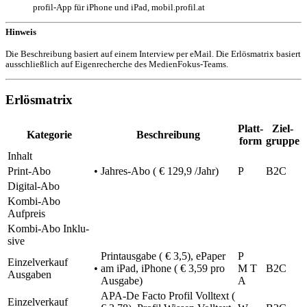
profil-App für iPhone und iPad, mobil.profil.at
Hinweis
Die Beschrei­bung basiert auf einem Inter­view per eMail. Die Erlös­ma­trix basiert
ausschließ­lich auf Eigen­re­cher­che des MedienFokus-Teams.
Erlösmatrix
Platt­
Ziel­
Kate­go­rie
Beschrei­bung
form
gruppe
Inhalt
Print-Abo
•
Jahres-Abo ( € 129,9 /Jahr)
P
B2C
Digi­tal-Abo
Kombi-Abo
Aufpreis
Kombi-Abo Inklu­
sive
Print­aus­gabe ( € 3,5), ePaper
P
Einzel­ver­kauf
•
am iPad, iPhone ( € 3,59 pro
M T
B2C
Ausgaben
Ausgabe)
A
APA-De Facto Profil Voll­text (
Einzel­ver­kauf