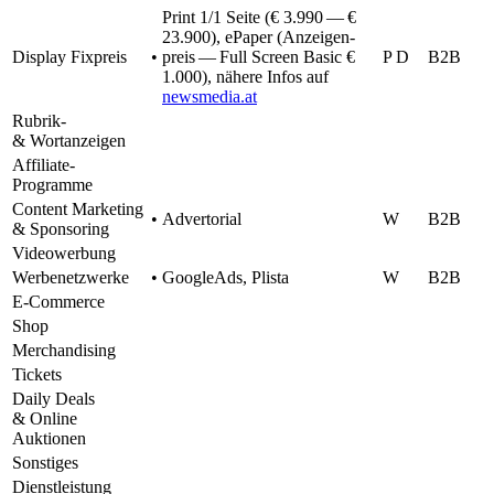
Print 1/1 Seite (€ 3.990 — €
23.900), ePaper (Anzei­gen­
Display Fixpreis
•
preis — Full Screen Basic €
P D
B2B
1.000), nähere Infos auf
newsmedia.at
Rubrik-
& Wortanzeigen
Affi­liate-
Programme
Content Marke­ting
•
Adver­to­rial
W
B2B
& Sponsoring
Video­wer­bung
Werbe­netz­werke
•
Goog­leAds, Plista
W
B2B
E‑Commerce
Shop
Merchan­di­sing
Tickets
Daily Deals
& Online
Auktionen
Sons­ti­ges
Dienst­leis­tung