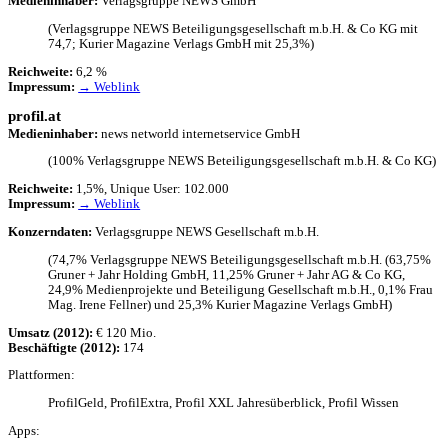
Medi­en­in­ha­ber:
Verlags­gruppe
NEWS
GmbH
(Verlags­gruppe
NEWS
Betei­li­gungs­ge­sell­schaft m.b.H. & Co
KG
mit
74,7; Kurier Maga­zine Verlags GmbH mit 25,3%)
Reich­weite:
6,2 %
Impres­sum:
→ Weblink
profil.at
Medi­en­in­ha­ber:
news networld inter­net­ser­vice GmbH
(100% Verlags­gruppe
NEWS
Betei­li­gungs­ge­sell­schaft m.b.H. & Co
KG
)
Reich­weite:
1,5%, Unique User: 102.000
Impres­sum:
→ Weblink
Konzern­da­ten:
Verlags­gruppe
NEWS
Gesell­schaft m.b.H.
(74,7% Verlags­gruppe
NEWS
Betei­li­gungs­ge­sell­schaft m.b.H. (63,75%
Gruner + Jahr Holding GmbH, 11,25% Gruner + Jahr
AG
& Co
KG
,
24,9% Medi­en­pro­jekte und Betei­li­gung Gesell­schaft m.b.H., 0,1% Frau
Mag. Irene Fell­ner) und 25,3% Kurier Maga­zine Verlags GmbH)
Umsatz (2012):
€ 120 Mio.
Beschäf­tigte (2012):
174
Platt­for­men:
Profil­Geld, Profil­Ex­tra, Profil
XXL
Jahres­über­blick, Profil Wissen
Apps: