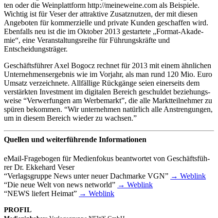
ten oder die Wein­platt­form http://meineweine.com als Beispiele.
Wich­tig ist für Veser der attrak­tive Zusatz­nut­zen, der mit diesen
Ange­bo­ten für kommer­zi­elle und private Kunden geschaf­fen wird.
Eben­falls neu ist die im Okto­ber 2013 gestar­tete „Format-Akade­­
mie“, eine Veran­stal­tungs­reihe für Führungs­kräfte und
Entscheidungsträger.
Geschäfts­füh­rer Axel Bogocz rech­net für 2013 mit einem ähnli­chen
Unter­neh­mens­er­geb­nis wie im Vorjahr, als man rund 120 Mio. Euro
Umsatz verzeich­nete. Allfäl­lige Rück­gänge seien einer­seits dem
verstärk­ten Invest­ment im digi­ta­len Bereich geschul­det bezie­hungs­
weise “Verwer­fun­gen am Werbe­markt”, die alle Markt­teil­neh­mer zu
spüren bekom­men. “Wir unter­neh­men natür­lich alle Anstren­gun­gen,
um in diesem Bereich wieder zu wachsen.”
Quellen und weiterführende Informationen
eMail-Frage­­bo­­gen für Medi­en­fo­kus beant­wor­tet von Geschäfts­füh­
rer Dr. Ekke­hard Veser
“
Verlags­gruppe News unter neuer Dach­marke
VGN
”
→ Weblink
“
Die neue Welt von news networld”
→ Weblink
“
NEWS
liefert Heimat”
→ Weblink
PROFIL