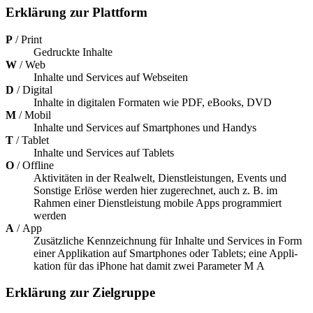
Erklärung zur Plattform
P
/ Print
Gedruckte Inhalte
W
/ Web
Inhalte und Services auf Webseiten
D
/ Digital
Inhalte in digi­ta­len Forma­ten wie
PDF
, eBooks,
DVD
M
/ Mobil
Inhalte und Services auf Smart­pho­nes und Handys
T
/ Tablet
Inhalte und Services auf Tablets
O
/ Offline
Akti­vi­tä­ten in der Real­welt, Dienst­leis­tun­gen, Events und
Sons­tige Erlöse werden hier zuge­rech­net, auch z. B. im
Rahmen einer Dienst­leis­tung mobile Apps program­miert
werden
A
/ App
Zusätz­li­che Kenn­zeich­nung für Inhalte und Services in Form
einer Appli­ka­tion auf Smart­pho­nes oder Tablets; eine Appli­
ka­tion für das iPhone hat damit zwei Para­me­ter M A
Erklärung zur Zielgruppe