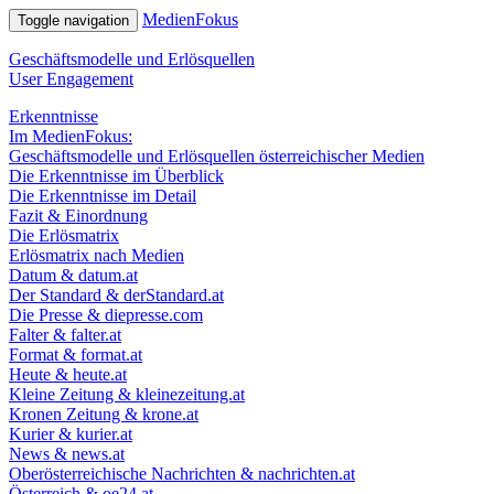
MedienFokus
Toggle navigation
Geschäfts­mo­delle und Erlösquellen
User Engagement
Erkenntnisse
Im MedienFokus:
Geschäftsmodelle und Erlösquellen österreichischer Medien
Die Erkenntnisse im Überblick
Die Erkenntnisse im Detail
Fazit & Einordnung
Die Erlösmatrix
Erlösmatrix nach Medien
Datum & datum.at
Der Standard & derStandard.at
Die Presse & diepresse.com
Falter & falter.at
Format & format.at
Heute & heute.at
Kleine Zeitung & kleinezeitung.at
Kronen Zeitung & krone.at
Kurier & kurier.at
News & news.at
Oberösterreichische Nachrichten & nachrichten.at
Österreich & oe24.at