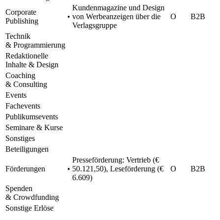
Kunden­ma­ga­zine und Design
Corpo­rate
•
von Werbe­an­zei­gen über die
O
B2B
Publishing
Verlagsgruppe
Tech­nik
& Programmierung
Redak­tio­nelle
Inhalte & Design
Coaching
& Consulting
Events
Fache­vents
Publi­kum­se­vents
Semi­nare & Kurse
Sons­ti­ges
Betei­li­gun­gen
Pres­se­för­de­rung: Vertrieb (€
Förde­run­gen
•
50.121,50), Lese­för­de­rung (€
O
B2B
6.609)
Spen­den
& Crowdfunding
Sons­tige Erlöse