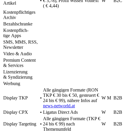
•
€ 3,78), Profil Wissen Voll­text
W
B2C
Artikel
( € 4,44)
Kosten­pflich­ti­ges
Archiv
Bezahl­schranke
Kosten­pflich­
tige Apps
SMS
,
MMS
,
RSS
,
Newsletter
Video & Audio
Premium Content
& Services
Lizen­zie­rung
& Syndizierung
Werbung
Alle gängi­gen Formate (
RON
TKP
€ 30 bis € 50, gesteu­ert €
Display
TKP
•
W M
B2B
24 bis € 99), nähere Infos auf
news-networld.at
Display
CPX
•
Liga­tus Direct Ads
W
B2B
Alle gängi­gen Formate (
TKP
€
Display Targe­ting
•
24 bis € 99) nach
W
B2B
Themenumfeld