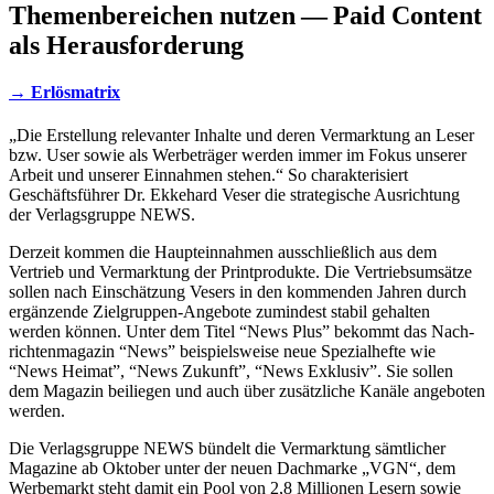
Themenbereichen nutzen — Paid Content
als Herausforderung
→ Erlösmatrix
„
Die Erstel­lung rele­van­ter Inhalte und deren Vermark­tung an Leser
bzw. User sowie als Werbe­trä­ger werden immer im Fokus unse­rer
Arbeit und unse­rer Einnah­men stehen.“ So charak­te­ri­siert
Geschäfts­füh­rer Dr. Ekke­hard Veser die stra­te­gi­sche Ausrich­tung
der Verlags­gruppe
NEWS
.
Derzeit kommen die Haupt­ein­nah­men ausschließ­lich aus dem
Vertrieb und Vermark­tung der Print­pro­dukte. Die Vertriebs­um­sätze
sollen nach Einschät­zung Vesers in den kommen­den Jahren durch
ergän­zende Ziel­­grup­­pen-Ange­­bote zumin­dest stabil gehal­ten
werden können. Unter dem Titel “News Plus” bekommt das Nach­
rich­ten­ma­ga­zin “News” beispiels­weise neue Spezi­al­hefte wie
“News Heimat”, “News Zukunft”, “News Exklu­siv”. Sie sollen
dem Maga­zin beilie­gen und auch über zusätz­li­che Kanäle ange­bo­ten
werden.
Die Verlags­gruppe
NEWS
bündelt die Vermark­tung sämt­li­cher
Maga­zine ab Okto­ber unter der neuen Dach­marke „
VGN
“, dem
Werbe­markt steht damit ein Pool von 2,8 Millio­nen Lesern sowie