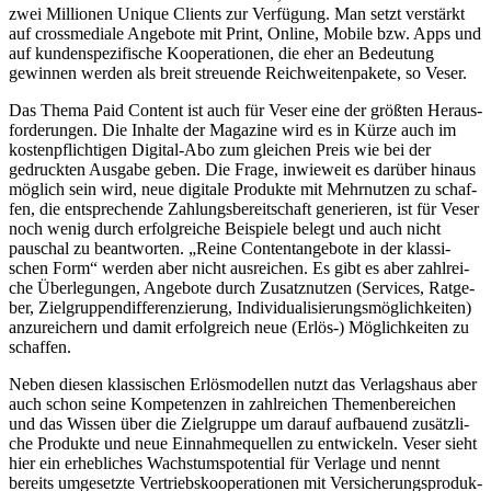
zwei Millio­nen Unique Clients zur Verfü­gung. Man setzt verstärkt
auf cross­me­diale Ange­bote mit Print, Online, Mobile bzw. Apps und
auf kunden­spe­zi­fi­sche Koope­ra­tio­nen, die eher an Bedeu­tung
gewin­nen werden als breit streu­ende Reich­wei­ten­pa­kete, so Veser.
Das Thema Paid Content ist auch für Veser eine der größ­ten Heraus­
for­de­run­gen. Die Inhalte der Maga­zine wird es in Kürze auch im
kosten­pflich­ti­gen Digi­­tal-Abo zum glei­chen Preis wie bei der
gedruck­ten Ausgabe geben. Die Frage, inwie­weit es darüber hinaus
möglich sein wird, neue digi­tale Produkte mit Mehr­nut­zen zu schaf­
fen, die entspre­chende Zahlungs­be­reit­schaft gene­rie­ren, ist für Veser
noch wenig durch erfolg­rei­che Beispiele belegt und auch nicht
pauschal zu beant­wor­ten. „Reine Content­an­ge­bote in der klas­si­
schen Form“ werden aber nicht ausrei­chen. Es gibt es aber zahl­rei­
che Über­le­gun­gen, Ange­bote durch Zusatz­nut­zen (Services, Ratge­
ber, Ziel­grup­pen­dif­fe­ren­zie­rung, Indi­vi­dua­li­sie­rungs­mög­lich­kei­ten)
anzu­rei­chern und damit erfolg­reich neue (Erlös-) Möglich­kei­ten zu
schaffen.
Neben diesen klas­si­schen Erlös­mo­del­len nutzt das Verlags­haus aber
auch schon seine Kompe­ten­zen in zahl­rei­chen Themen­be­rei­chen
und das Wissen über die Ziel­gruppe um darauf aufbau­end zusätz­li­
che Produkte und neue Einnah­me­quel­len zu entwi­ckeln. Veser sieht
hier ein erheb­li­ches Wachs­tums­po­ten­tial für Verlage und nennt
bereits umge­setzte Vertriebs­ko­ope­ra­tio­nen mit Versi­che­rungs­pro­duk­