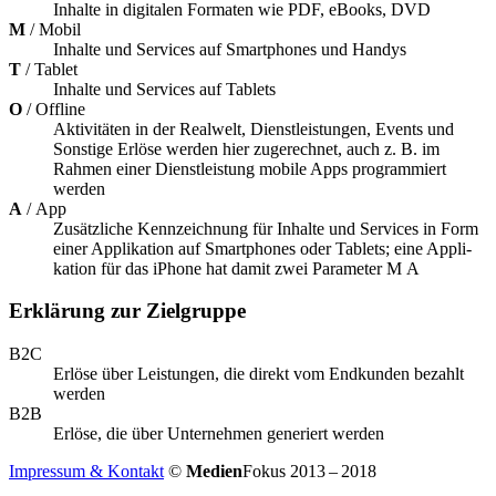
Inhalte in digi­ta­len Forma­ten wie
PDF
, eBooks,
DVD
M
/ Mobil
Inhalte und Services auf Smart­pho­nes und Handys
T
/ Tablet
Inhalte und Services auf Tablets
O
/ Offline
Akti­vi­tä­ten in der Real­welt, Dienst­leis­tun­gen, Events und
Sons­tige Erlöse werden hier zuge­rech­net, auch z. B. im
Rahmen einer Dienst­leis­tung mobile Apps program­miert
werden
A
/ App
Zusätz­li­che Kenn­zeich­nung für Inhalte und Services in Form
einer Appli­ka­tion auf Smart­pho­nes oder Tablets; eine Appli­
ka­tion für das iPhone hat damit zwei Para­me­ter M A
Erklärung zur Zielgruppe
B2C
Erlöse über Leis­tun­gen, die direkt vom Endkun­den bezahlt
werden
B2B
Erlöse, die über Unter­neh­men gene­riert werden
Impressum & Kontakt
©
Medien
Fokus 2013 – 2018