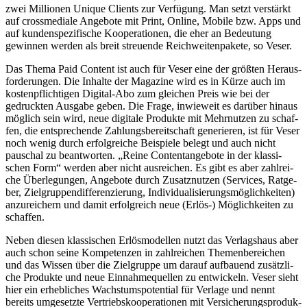
zwei Millio­nen Unique Clients zur Verfü­gung. Man setzt verstärkt
auf cross­me­diale Ange­bote mit Print, Online, Mobile bzw. Apps und
auf kunden­spe­zi­fi­sche Koope­ra­tio­nen, die eher an Bedeu­tung
gewin­nen werden als breit streu­ende Reich­wei­ten­pa­kete, so Veser.
Das Thema Paid Content ist auch für Veser eine der größ­ten Heraus­
for­de­run­gen. Die Inhalte der Maga­zine wird es in Kürze auch im
kosten­pflich­ti­gen Digi­­tal-Abo zum glei­chen Preis wie bei der
gedruck­ten Ausgabe geben. Die Frage, inwie­weit es darüber hinaus
möglich sein wird, neue digi­tale Produkte mit Mehr­nut­zen zu schaf­
fen, die entspre­chende Zahlungs­be­reit­schaft gene­rie­ren, ist für Veser
noch wenig durch erfolg­rei­che Beispiele belegt und auch nicht
pauschal zu beant­wor­ten. „Reine Content­an­ge­bote in der klas­si­
schen Form“ werden aber nicht ausrei­chen. Es gibt es aber zahl­rei­
che Über­le­gun­gen, Ange­bote durch Zusatz­nut­zen (Services, Ratge­
ber, Ziel­grup­pen­dif­fe­ren­zie­rung, Indi­vi­dua­li­sie­rungs­mög­lich­kei­ten)
anzu­rei­chern und damit erfolg­reich neue (Erlös-) Möglich­kei­ten zu
schaffen.
Neben diesen klas­si­schen Erlös­mo­del­len nutzt das Verlags­haus aber
auch schon seine Kompe­ten­zen in zahl­rei­chen Themen­be­rei­chen
und das Wissen über die Ziel­gruppe um darauf aufbau­end zusätz­li­
che Produkte und neue Einnah­me­quel­len zu entwi­ckeln. Veser sieht
hier ein erheb­li­ches Wachs­tums­po­ten­tial für Verlage und nennt
bereits umge­setzte Vertriebs­ko­ope­ra­tio­nen mit Versi­che­rungs­pro­duk­