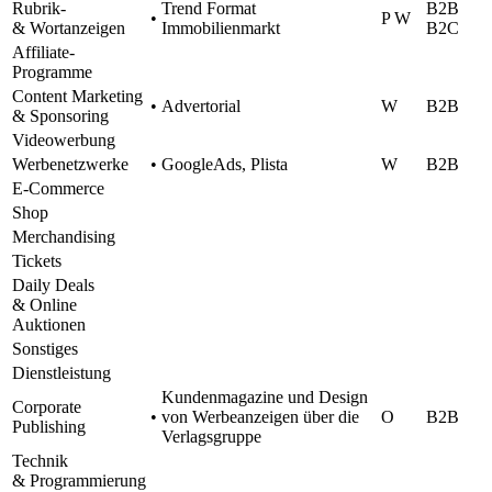
Rubrik-
Trend Format
B2B
•
P W
& Wortanzeigen
Immobilienmarkt
B2C
Affi­liate-
Programme
Content Marke­ting
•
Adver­to­rial
W
B2B
& Sponsoring
Video­wer­bung
Werbe­netz­werke
•
Goog­leAds, Plista
W
B2B
E‑Commerce
Shop
Merchan­di­sing
Tickets
Daily Deals
& Online
Auktionen
Sons­ti­ges
Dienst­leis­tung
Kunden­ma­ga­zine und Design
Corpo­rate
•
von Werbe­an­zei­gen über die
O
B2B
Publishing
Verlagsgruppe
Tech­nik
& Programmierung