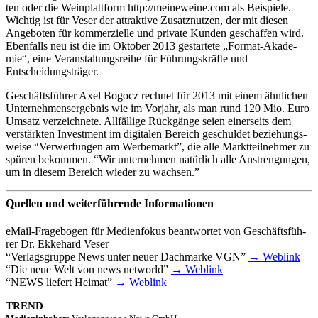
ten oder die Wein­platt­form http://meineweine.com als Beispiele.
Wich­tig ist für Veser der attrak­tive Zusatz­nut­zen, der mit diesen
Ange­bo­ten für kommer­zi­elle und private Kunden geschaf­fen wird.
Eben­falls neu ist die im Okto­ber 2013 gestar­tete „Format-Akade­­
mie“, eine Veran­stal­tungs­reihe für Führungs­kräfte und
Entscheidungsträger.
Geschäfts­füh­rer Axel Bogocz rech­net für 2013 mit einem ähnli­chen
Unter­neh­mens­er­geb­nis wie im Vorjahr, als man rund 120 Mio. Euro
Umsatz verzeich­nete. Allfäl­lige Rück­gänge seien einer­seits dem
verstärk­ten Invest­ment im digi­ta­len Bereich geschul­det bezie­hungs­
weise “Verwer­fun­gen am Werbe­markt”, die alle Markt­teil­neh­mer zu
spüren bekom­men. “Wir unter­neh­men natür­lich alle Anstren­gun­gen,
um in diesem Bereich wieder zu wachsen.”
Quellen und weiterführende Informationen
eMail-Frage­­bo­­gen für Medi­en­fo­kus beant­wor­tet von Geschäfts­füh­
rer Dr. Ekke­hard Veser
“
Verlags­gruppe News unter neuer Dach­marke
VGN
”
→ Weblink
“
Die neue Welt von news networld”
→ Weblink
“
NEWS
liefert Heimat”
→ Weblink
TREND