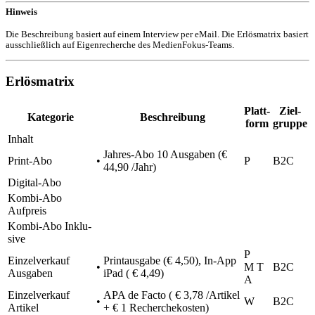
Hinweis
Die Beschrei­bung basiert auf einem Inter­view per eMail. Die Erlös­ma­trix basiert
ausschließ­lich auf Eigen­re­cher­che des MedienFokus-Teams.
Erlösmatrix
Platt­
Ziel­
Kate­go­rie
Beschrei­bung
form
gruppe
Inhalt
Jahres-Abo 10 Ausga­ben (€
Print-Abo
•
P
B2C
44,90 /Jahr)
Digi­tal-Abo
Kombi-Abo
Aufpreis
Kombi-Abo Inklu­
sive
P
Einzel­ver­kauf
Print­aus­gabe (€ 4,50), In-App
•
M T
B2C
Ausgaben
iPad ( € 4,49)
A
Einzel­ver­kauf
APA
de Facto ( € 3,78 /Artikel
•
W
B2C
Artikel
+ € 1 Recherchekosten)