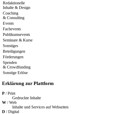
Redak­tio­nelle
Inhalte & Design
Coaching
& Consulting
Events
Fache­vents
Publi­kum­se­vents
Semi­nare & Kurse
Sons­ti­ges
Betei­li­gun­gen
Förde­run­gen
Spen­den
& Crowdfunding
Sons­tige Erlöse
Erklärung zur Plattform
P
/ Print
Gedruckte Inhalte
W
/ Web
Inhalte und Services auf Webseiten
D
/ Digital