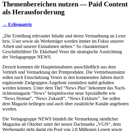
Themenbereichen nutzen — Paid Content
als Herausforderung
→ Erlösmatrix
„
Die Erstel­lung rele­van­ter Inhalte und deren Vermark­tung an Leser
bzw. User sowie als Werbe­trä­ger werden immer im Fokus unse­rer
Arbeit und unse­rer Einnah­men stehen.“ So charak­te­ri­siert
Geschäfts­füh­rer Dr. Ekke­hard Veser die stra­te­gi­sche Ausrich­tung
der Verlags­gruppe
NEWS
.
Derzeit kommen die Haupt­ein­nah­men ausschließ­lich aus dem
Vertrieb und Vermark­tung der Print­pro­dukte. Die Vertriebs­um­sätze
sollen nach Einschät­zung Vesers in den kommen­den Jahren durch
ergän­zende Ziel­­grup­­pen-Ange­­bote zumin­dest stabil gehal­ten
werden können. Unter dem Titel “News Plus” bekommt das Nach­
rich­ten­ma­ga­zin “News” beispiels­weise neue Spezi­al­hefte wie
“News Heimat”, “News Zukunft”, “News Exklu­siv”. Sie sollen
dem Maga­zin beilie­gen und auch über zusätz­li­che Kanäle ange­bo­ten
werden.
Die Verlags­gruppe
NEWS
bündelt die Vermark­tung sämt­li­cher
Maga­zine ab Okto­ber unter der neuen Dach­marke „
VGN
“, dem
Werbe­markt steht damit ein Pool von 2,8 Millio­nen Lesern sowie