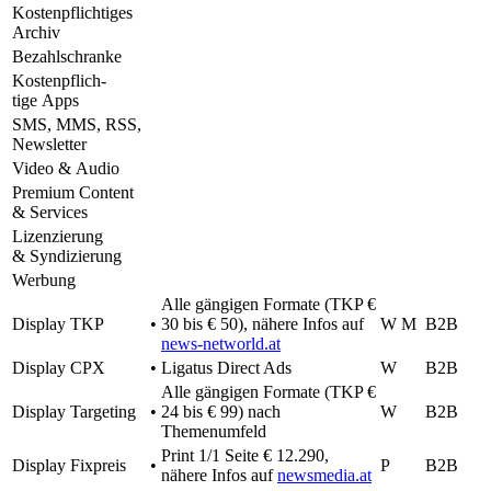
Kosten­pflich­ti­ges
Archiv
Bezahl­schranke
Kosten­pflich­
tige Apps
SMS
,
MMS
,
RSS
,
Newsletter
Video & Audio
Premium Content
& Services
Lizen­zie­rung
& Syndizierung
Werbung
Alle gängi­gen Formate (
TKP
€
Display
TKP
•
30 bis € 50), nähere Infos auf
W M
B2B
news-networld.at
Display
CPX
•
Liga­tus Direct Ads
W
B2B
Alle gängi­gen Formate (
TKP
€
Display Targe­ting
•
24 bis € 99) nach
W
B2B
Themenumfeld
Print 1/1 Seite € 12.290,
Display Fixpreis
•
P
B2B
nähere Infos auf
newsmedia.at