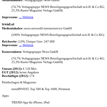
Medi­en­in­ha­ber:
Verlags­gruppe News GmbH
(74,7% Verlags­gruppe
NEWS
Betei­li­gungs­ge­sell­schaft m.b.H. & Co
KG
;
25,3% Kurier Maga­zine Verlags GmbH)
Impres­sum:
→ Weblink
trend.at
Medi­en­in­ha­ber:
news networld inter­net­ser­vice GmbH
(100% Verlags­gruppe
NEWS
Betei­li­gungs­ge­sell­schaft m.b.H. & Co
KG
)
Reich­weite:
2,6%, Unique User: 247.000
Impres­sum:
→ Weblink
Konzern­da­ten:
Verlags­gruppe News GmbH
(74,7% Verlags­gruppe
NEWS
Betei­li­gungs­ge­sell­schaft m.b.H. & Co
KG
;
25,3% Kurier Maga­zine Verlags GmbH)
Umsatz (2012):
€ 120 Mio.
EGT
(2012):
keine Anga­ben
Beschäf­tigte (2012):
174
Print­bei­la­gen & Magazine:
trend­IN­VEST, Top 500 & Top 1000, Premium
Apps:
TREND-App für iPhone, iPad