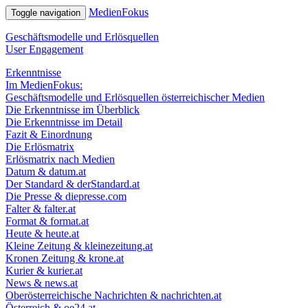
MedienFokus
Toggle navigation
Geschäfts­mo­delle und Erlösquellen
User Engagement
Erkenntnisse
Im MedienFokus:
Geschäftsmodelle und Erlösquellen österreichischer Medien
Die Erkenntnisse im Überblick
Die Erkenntnisse im Detail
Fazit & Einordnung
Die Erlösmatrix
Erlösmatrix nach Medien
Datum & datum.at
Der Standard & derStandard.at
Die Presse & diepresse.com
Falter & falter.at
Format & format.at
Heute & heute.at
Kleine Zeitung & kleinezeitung.at
Kronen Zeitung & krone.at
Kurier & kurier.at
News & news.at
Oberösterreichische Nachrichten & nachrichten.at
Österreich & oe24.at